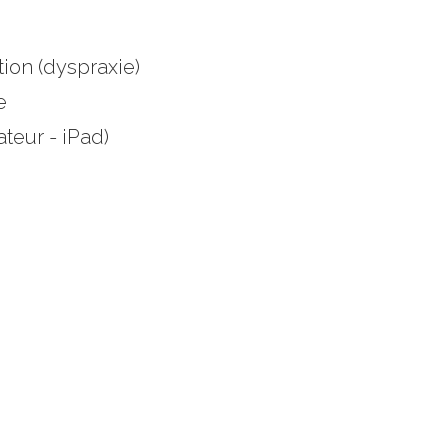
ion (dyspraxie)
e
ateur - iPad)