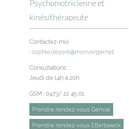
Psychomotricienne et
kinésithérapeute
Contactez-moi
:
sophie.deyork@monverger.net
Consultations :
Jeudi de 14h à 20h
GSM : 0473/ 22 45 01
Prendre rendez-vous Genval
Prendre rendez-vous Etterbeeck