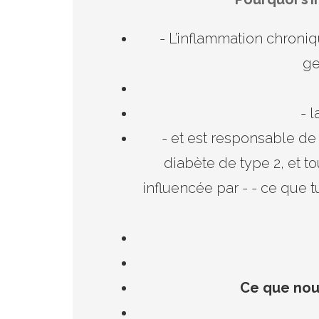
- L’inflammation chroniq
ge
- 
- et est responsable d
diabète de type 2, et to
influencée par - - ce que 
Ce que nou