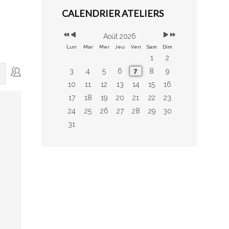
précédente
précédent
suivant
suivante
CALENDRIER ATELIERS
Août 2026
Lun
Mar
Mer
Jeu
Ven
Sam
Dim
1
2
3
4
5
6
8
9
7
10
11
12
13
14
15
16
17
18
19
20
21
22
23
24
25
26
27
28
29
30
31